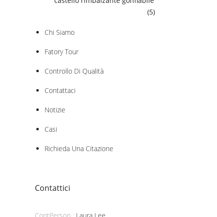
castello rimbalzante gonfiabile
(5)
Chi Siamo
Fatory Tour
Controllo Di Qualità
Contattaci
Notizie
Casi
Richieda Una Citazione
Contattici
ContPerson :
Laura Lee