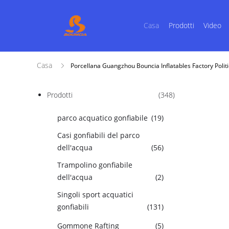
Casa
Prodotti
Video
Casa
Porcellana Guangzhou Bouncia Inflatables Factory Politi
Prodotti
(348)
parco acquatico gonfiabile
(19)
Casi gonfiabili del parco
dell'acqua
(56)
Trampolino gonfiabile
dell'acqua
(2)
Singoli sport acquatici
gonfiabili
(131)
Gommone Rafting
(5)