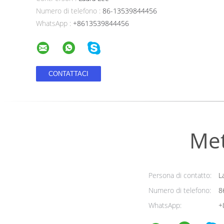
Numero di telefono :
86-13539844456
WhatsApp :
+8613539844456
Met
Persona di contatto:
La
Numero di telefono:
8
WhatsApp:
+