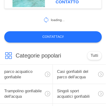
CONTATTO
26
gonfiabile paintball
loading...
bunker
CONTATTACI!
Categorie popolari
Tutti
6
Pista di aria di
parco acquatico
Casi gonfiabili del
ginnastica
gonfiabile
parco dell'acqua
Trampolino gonfiabile
Singoli sport
dell'acqua
acquatici gonfiabili