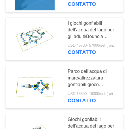
FABBRICA
evento della tela cerata
CONTATTO
del PVC
CONTROLLO
I giochi gonfiabili
4
DI
dell'acqua del lago per
Trampolino
gli adulti/Bouncia
QUALITÀ
innaffiano il produttore
gonfiabile
USD 46700- 57000/set ( price just for reference, detailed prices need to be confirmed) MOQ:1 set o parti di tutto il parco
gonfiabile del parco
CONTATTO
CONTATTICI
dell&#39;acqua
Parco dell'acqua di
RICHIEDA
mare/attrezzatura
UNA
gonfiabili gioco
135
dell'acqua per gli adulti
CITAZIONE
USD 13300- 16300/set ( price just for reference, detailed prices need to be confirmed) MOQ:1 pc
Singoli sport
con il certificato di TUV
CONTATTO
acquatici gonfiabili
MAPPA
Giochi gonfiabili
DEL
dell'acqua del lago per