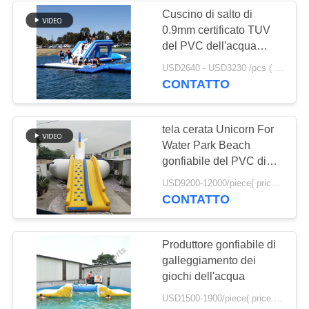
Cuscino di salto di
0.9mm certificato TUV
24
del PVC dell'acqua
tenda gonfiabile di
gonfiabile UV anti- della
USD2640 - USD3230 /pcs ( price just for reference, detailed prices need to be confirmed） MOQ:1PC
tela cerata da vendere
CONTATTO
evento
tela cerata Unicorn For
Water Park Beach
gonfiabile del PVC di
0.9mm
11
USD9200-12000/piece( price just for reference, detailed prices need to be confirmed) MOQ:1PC
CONTATTO
arena gonfiabile
paintball
Produttore gonfiabile di
galleggiamento dei
giochi dell'acqua
USD1500-1900/piece( price just for reference, detailed prices need to be confirmed) MOQ:1PC