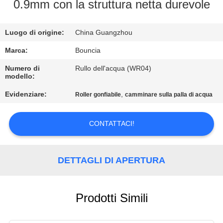
FABBRICA
0.9mm con la struttura netta durevole
CONTROLLO
Luogo di origine:
China Guangzhou
DI
Marca:
Bouncia
QUALITÀ
Numero di
Rullo dell'acqua (WR04)
modello:
Evidenziare:
,
Roller gonfiabile
camminare sulla palla di acqua
CONTATTICI
CONTATTACI!
RICHIEDA
UNA
DETTAGLI DI APERTURA
CITAZIONE
MAPPA
Prodotti Simili
DEL