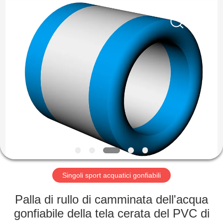
2026
Guangzhou
Bouncia
Inflatables
Factory.
All
Rights
Reserved.
CASA
PRODOTTI
VIDEO
CIRCA
NOI
Singoli sport acquatici gonfiabili
GIRO
Palla di rullo di camminata dell'acqua
DELLA
gonfiabile della tela cerata del PVC di