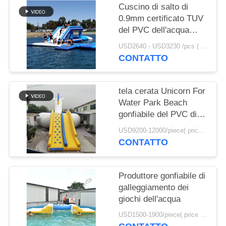
SITO
Cuscino di salto di
0.9mm certificato TUV
del PVC dell'acqua
PRIVACY
gonfiabile UV anti-
USD2640 - USD3230 /pcs ( price just for reference, detailed prices need to be confirmed） MOQ:1PC
POLICY
della tela cerata da
CONTATTO
vendere
tela cerata Unicorn For
Water Park Beach
gonfiabile del PVC di
0.9mm
USD9200-12000/piece( price just for reference, detailed prices need to be confirmed) MOQ:1PC
CONTATTO
Produttore gonfiabile di
galleggiamento dei
giochi dell'acqua
USD1500-1900/piece( price just for reference, detailed prices need to be confirmed) MOQ:1PC