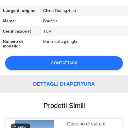
FABBRICA
Luogo di origine:
China Guangzhou
CONTROLLO
Marca:
Bouncia
DI
Certificazione:
TUV
QUALITÀ
Numero di
Barra della giungla
modello:
CONTATTICI
CONTATTACI!
RICHIEDA
UNA
DETTAGLI DI APERTURA
CITAZIONE
Prodotti Simili
MAPPA
DEL
Cuscino di salto di