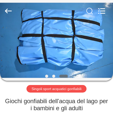
2026
Guangzhou
Bouncia
Inflatables
Factory.
All
Rights
Reserved.
CASA
PRODOTTI
VIDEO
CIRCA
NOI
Singoli sport acquatici gonfiabili
GIRO
Giochi gonfiabili dell'acqua del lago per
DELLA
i bambini e gli adulti