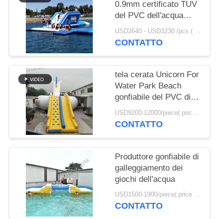
SITO
0.9mm certificato TUV
del PVC dell'acqua
gonfiabile UV anti-
PRIVACY
USD2640 - USD3230 /pcs ( price just for reference, detailed prices need to be confirmed） MOQ:1PC
della tela cerata da
CONTATTO
POLICY
vendere
tela cerata Unicorn For
Water Park Beach
gonfiabile del PVC di
0.9mm
USD9200-12000/piece( price just for reference, detailed prices need to be confirmed) MOQ:1PC
CONTATTO
Produttore gonfiabile di
galleggiamento dei
giochi dell'acqua
USD1500-1900/piece( price just for reference, detailed prices need to be confirmed) MOQ:1PC
CONTATTO