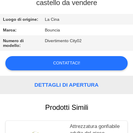
FABBRICA
castello da vendere
CONTROLLO
Luogo di origine:
La Cina
DI
Marca:
Bouncia
QUALITÀ
Numero di
Divertimento City02
modello:
CONTATTICI
CONTATTACI!
RICHIEDA
DETTAGLI DI APERTURA
UNA
CITAZIONE
Prodotti Simili
MAPPA
DEL
Attrezzatura gonfiabile