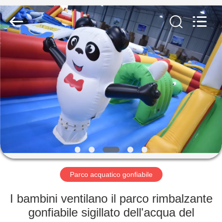
2026
Guangzhou
Bouncia
Inflatables
Factory.
All
Rights
Reserved.
CASA
PRODOTTI
VIDEO
CIRCA
NOI
Parco acquatico gonfiabile
GIRO
I bambini ventilano il parco rimbalzante
DELLA
gonfiabile sigillato dell'acqua del