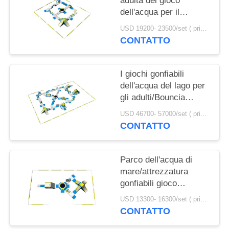
adulta del gioco
SITO
dell'acqua per il
mare/la configurazione
USD 19200- 23500/set ( price just for reference, detailed prices need to be confirmed) MOQ:1PC
PRIVACY
gonfiabile di
CONTATTO
progettazione del parco
POLICY
dell'acqua
I giochi gonfiabili
dell'acqua del lago per
gli adulti/Bouncia
innaffiano il produttore
USD 46700- 57000/set ( price just for reference, detailed prices need to be confirmed) MOQ:1 set o parti di tutto il parco
gonfiabile del parco
CONTATTO
Parco dell'acqua di
mare/attrezzatura
gonfiabili gioco
dell'acqua per gli adulti
USD 13300- 16300/set ( price just for reference, detailed prices need to be confirmed) MOQ:1 pc
con il certificato di TUV
CONTATTO