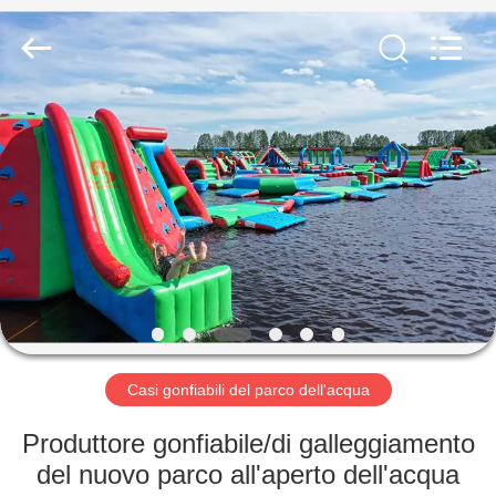
2026
Guangzhou
Bouncia
Inflatables
Factory.
All
Rights
Reserved.
CASA
PRODOTTI
VIDEO
CIRCA
NOI
Casi gonfiabili del parco dell'acqua
GIRO
Produttore gonfiabile/di galleggiamento
DELLA
del nuovo parco all'aperto dell'acqua