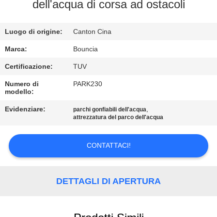
FABBRICA
dell'acqua di corsa ad ostacoli
CONTROLLO
Luogo di origine:
Canton Cina
DI
Marca:
Bouncia
QUALITÀ
Certificazione:
TUV
Numero di
PARK230
modello:
CONTATTICI
Evidenziare:
,
parchi gonfiabili dell'acqua
attrezzatura del parco dell'acqua
RICHIEDA
UNA
CONTATTACI!
CITAZIONE
DETTAGLI DI APERTURA
MAPPA
DEL