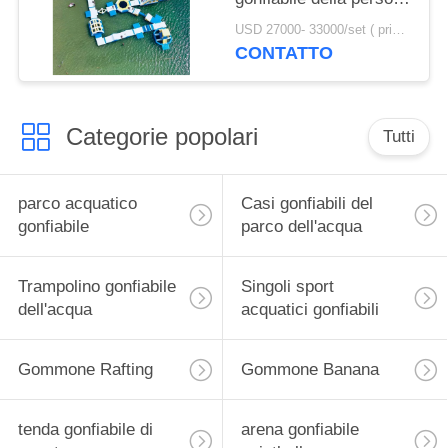
dei giochi 100 del
USD 27000- 33000/set ( price just for reference, detailed prices need to be confirmed) MOQ:1 set o parti di tutto il parco
parco dell'acqua della
CONTATTO
tela cerata del PVC di
0.9mm
Categorie popolari
Tutti
parco acquatico
Casi gonfiabili del
gonfiabile
parco dell'acqua
Trampolino gonfiabile
Singoli sport
dell'acqua
acquatici gonfiabili
Gommone Rafting
Gommone Banana
tenda gonfiabile di
arena gonfiabile