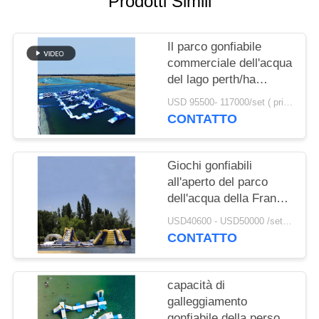
Prodotti Simili
SITO
Il parco gonfiabile
PRIVACY
commerciale dell'acqua
POLICY
del lago perth/ha
personalizzato il
USD 95500- 117000/set ( price just for reference, detailed prices need to be confirmed) MOQ:1 set o parti di tutto il parco
campo da giuoco di
CONTATTO
galleggiamento enorme
dell'acqua
Giochi gonfiabili
all'aperto del parco
dell'acqua della Francia
per gli
USD40600 - USD50000 /set ( price just for reference, detailed prices need to be confirmed） MOQ:1 set o parti di tutto il parco
adulti/attrezzature
CONTATTO
gonfiabili del parco
dell'acqua
capacità di
galleggiamento
gonfiabile della persona