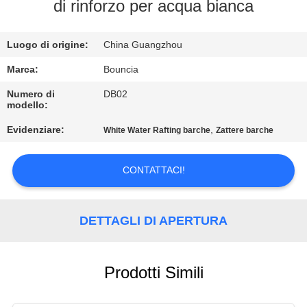
FABBRICA
di rinforzo per acqua bianca
CONTROLLO
Luogo di origine:
China Guangzhou
DI
Marca:
Bouncia
QUALITÀ
Numero di
DB02
modello:
Evidenziare:
,
White Water Rafting barche
Zattere barche
CONTATTICI
CONTATTACI!
RICHIEDA
UNA
DETTAGLI DI APERTURA
CITAZIONE
MAPPA
Prodotti Simili
DEL