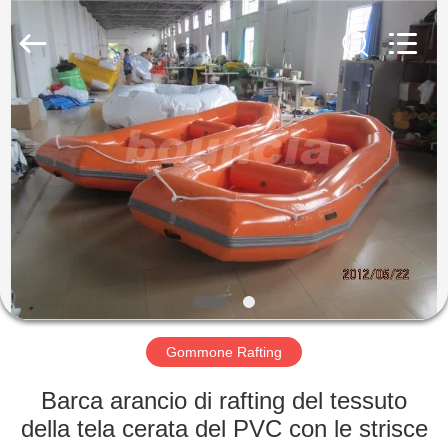
2026
Guangzhou
Bouncia
Inflatables
Factory.
All
Rights
Reserved.
CASA
PRODOTTI
VIDEO
CIRCA
NOI
Gommone Rafting
GIRO
Barca arancio di rafting del tessuto
DELLA
della tela cerata del PVC con le strisce