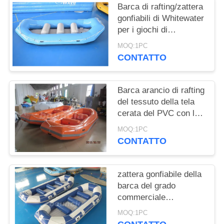
SITO
Barca di rafting/zattera
gonfiabili di Whitewater
per i giochi di
PRIVACY
avventura
MOQ:1PC
POLICY
CONTATTO
Barca arancio di rafting
del tessuto della tela
cerata del PVC con le
strisce di rinforzo per
MOQ:1PC
acqua bianca
CONTATTO
zattera gonfiabile della
barca del grado
commerciale
4.6mL*1.95mW/zattere
MOQ:1PC
gonfiabili