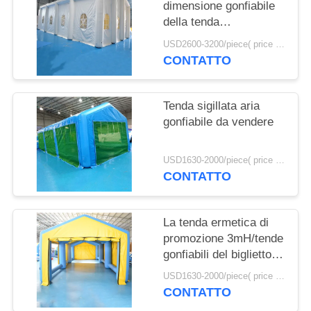
SITO
dimensione gonfiabile
della tenda
12mL*6mW*5mH di
PRIVACY
USD2600-3200/piece( price just for reference, detailed prices need to be confirmed) MOQ:1PC
evento della tela cerata
CONTATTO
POLICY
del PVC
Tenda sigillata aria
gonfiabile da vendere
USD1630-2000/piece( price just for reference, detailed prices need to be confirmed) MOQ:1PC
CONTATTO
La tenda ermetica di
promozione 3mH/tende
gonfiabili del biglietto
per l'acqua parcheggia
USD1630-2000/piece( price just for reference, detailed prices need to be confirmed) MOQ:1PC
CONTATTO