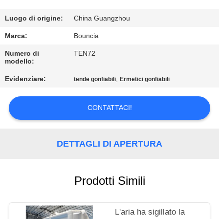
FABBRICA
Luogo di origine:
China Guangzhou
CONTROLLO
Marca:
Bouncia
DI
Numero di
TEN72
modello:
QUALITÀ
Evidenziare:
,
tende gonfiabili
Ermetici gonfiabili
CONTATTICI
CONTATTACI!
RICHIEDA
UNA
DETTAGLI DI APERTURA
CITAZIONE
Prodotti Simili
MAPPA
DEL
L'aria ha sigillato la