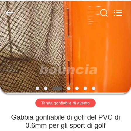
2026
Guangzhou
Bouncia
Inflatables
Factory.
All
Rights
Reserved.
CASA
PRODOTTI
VIDEO
CIRCA
NOI
Tenda gonfiabile di evento
GIRO
Gabbia gonfiabile di golf del PVC di
DELLA
0.6mm per gli sport di golf