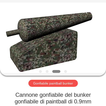
2026
Guangzhou
Bouncia
Inflatables
Factory.
All
Rights
Reserved.
CASA
PRODOTTI
VIDEO
CIRCA
NOI
Gonfiabile paintball bunker
GIRO
Cannone gonfiabile del bunker
DELLA
gonfiabile di paintball di 0.9mm