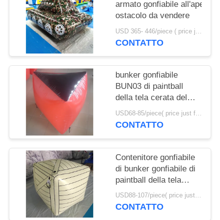
SITO
armato gonfiabile all'aperto d
ostacolo da vendere
PRIVACY
USD 365- 446/piece ( price just for reference, detailed prices need to be confirmed) MOQ:1pc
CONTATTO
POLICY
bunker gonfiabile
BUN03 di paintball
della tela cerata del
PVC di 0.6mm per gli
USD68-85/piece( price just for reference, detailed prices need to be confirmed) MOQ:10PCS (possono essere le forme differenti combinate insieme)
sport di paintball
CONTATTO
Contenitore gonfiabile
di bunker gonfiabile di
paintball della tela
cerata del PVC del
USD88-107/piece( price just for reference, detailed prices need to be confirmed) MOQ:10PCS (possono essere le forme differenti combinate insieme)
grado commerciale
CONTATTO