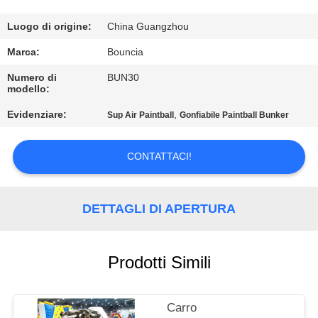
FABBRICA
Luogo di origine:
China Guangzhou
CONTROLLO
Marca:
Bouncia
DI
Numero di
BUN30
modello:
QUALITÀ
Evidenziare:
,
Sup Air Paintball
Gonfiabile Paintball Bunker
CONTATTICI
CONTATTACI!
RICHIEDA
UNA
DETTAGLI DI APERTURA
CITAZIONE
Prodotti Simili
MAPPA
DEL
Carro