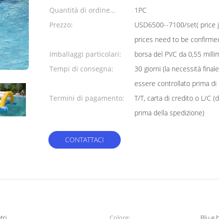
Quantità di ordine
1PC
minimo:
Prezzo:
USD6500--7100/set( price ju
prices need to be confirme
Imballaggi particolari:
borsa del PVC da 0,55 milli
Tempi di consegna:
30 giorni (la necessità fina
essere controllato prima di 
Termini di pagamento:
T/T, carta di credito o L/C (
prima della spedizione)
CONTATTACI
tri
Colore:
Blu e 