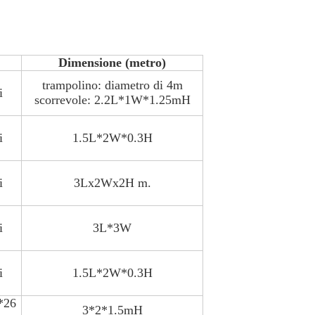
Dimensione (metro)
trampolino: diametro di 4m
i
scorrevole: 2.2L*1W*1.25mH
i
1.5L*2W*0.3H
i
3Lx2Wx2H m.
i
3L*3W
i
1.5L*2W*0.3H
8*26
3*2*1.5mH