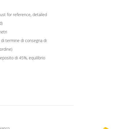
st for reference, detailed
d)
metri
le di termine di consegna di
ordine)
deposito di 45%, equilibrio
bianco