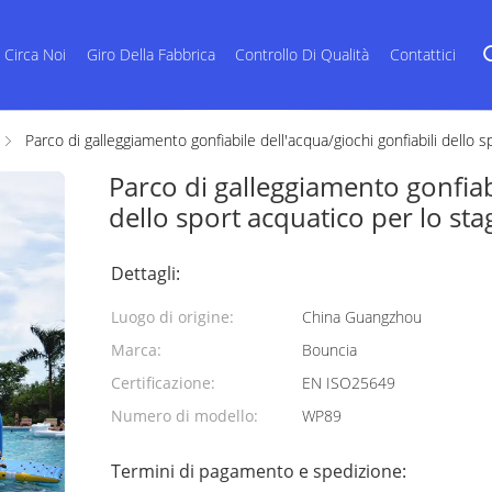
Circa Noi
Giro Della Fabbrica
Controllo Di Qualità
Contattici
Parco di galleggiamento gonfiabile dell'acqua/giochi gonfiabili dello 
Parco di galleggiamento gonfiabi
dello sport acquatico per lo st
Dettagli:
Luogo di origine:
China Guangzhou
Marca:
Bouncia
Certificazione:
EN ISO25649
Numero di modello:
WP89
Termini di pagamento e spedizione: