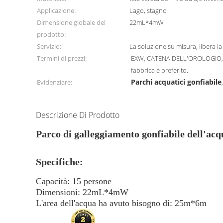
Applicazione:
Lago, stagno
Dimensione globale del
22mL*4mW
prodotto:
Servizio:
La soluzione su misura, libera l
Termini di prezzi:
EXW, CATENA DELL'OROLOGIO, CF
fabbrica è preferito.
Parchi acquatici gonfiabile
Evidenziare:
Descrizione Di Prodotto
Parco di galleggiamento gonfiabile dell'acqu
Specifiche:
Capacità: 15 persone
Dimensioni: 22mL*4mW
L'area dell'acqua ha avuto bisogno di: 25m*6m