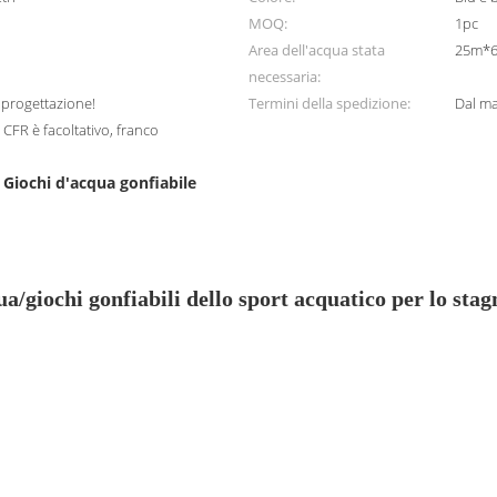
MOQ:
1pc
Area dell'acqua stata
25m*
necessaria:
a progettazione!
Termini della spedizione:
Dal ma
R è facoltativo, franco
Giochi d'acqua gonfiabile
,
a/giochi gonfiabili dello sport acquatico per lo stag