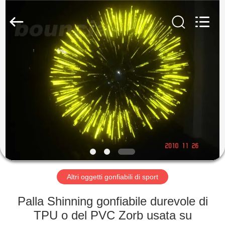
2026
Guangzhou
Bouncia
Inflatables
Factory.
All
Rights
Reserved.
CASA
PRODOTTI
VIDEO
CIRCA
NOI
Altri oggetti gonfiabili di sport
GIRO
Palla Shinning gonfiabile durevole di
DELLA
TPU o del PVC Zorb usata su