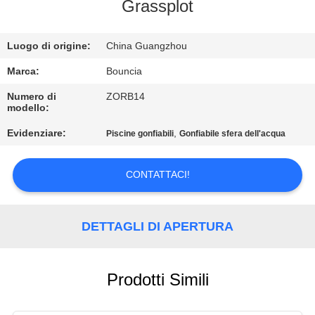
FABBRICA
Grassplot
CONTROLLO
Luogo di origine:
China Guangzhou
DI
Marca:
Bouncia
QUALITÀ
Numero di
ZORB14
modello:
Evidenziare:
,
Piscine gonfiabili
Gonfiabile sfera dell'acqua
CONTATTICI
CONTATTACI!
RICHIEDA
UNA
DETTAGLI DI APERTURA
CITAZIONE
MAPPA
Prodotti Simili
DEL