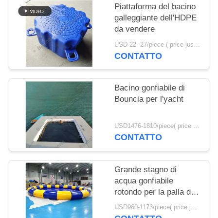
SITO
Piattaforma del bacino
galleggiante dell'HDPE
da vendere
PRIVACY
USD 22- 27/piece ( price just for reference, detailed prices need to be confirmed) MOQ:100pcs
POLICY
CONTATTO
Bacino gonfiabile di
Bouncia per l'yacht
USD1476-1810/piece( price just for reference, detailed prices need to be confirmed) MOQ:1pc
CONTATTO
Grande stagno di
acqua gonfiabile
rotondo per la palla di
camminata dell'acqua
USD960-1173/piece( price just for reference, detailed prices need to be confirmed) MOQ:1PC