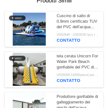
Prodotti Simili
SITO
Cuscino di salto di
PRIVACY
0.9mm certificato TUV
POLICY
del PVC dell'acqua
gonfiabile UV anti-
USD2640 - USD3230 /pcs ( price just for reference, detailed prices need to be confirmed） MOQ:1PC
della tela cerata da
CONTATTO
vendere
tela cerata Unicorn For
Water Park Beach
gonfiabile del PVC di
0.9mm
USD9200-12000/piece( price just for reference, detailed prices need to be confirmed) MOQ:1PC
CONTATTO
Produttore gonfiabile di
galleggiamento dei
giochi dell'acqua