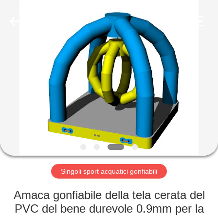
2026
Guangzhou
Bouncia
Inflatables
Factory.
All
Rights
Reserved.
CASA
PRODOTTI
VIDEO
CIRCA
NOI
Singoli sport acquatici gonfiabili
GIRO
Amaca gonfiabile della tela cerata del
DELLA
PVC del bene durevole 0.9mm per la