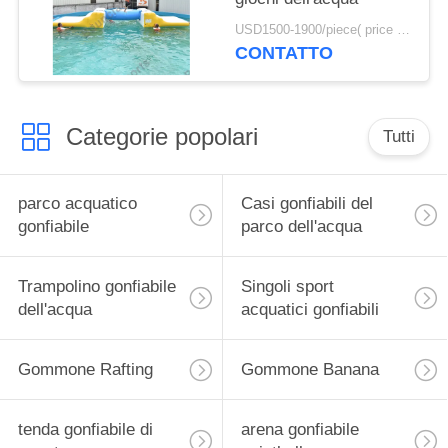
USD1500-1900/piece( price just for reference, detailed prices need to be confirmed) MOQ:1PC
CONTATTO
Categorie popolari
Tutti
parco acquatico
Casi gonfiabili del
gonfiabile
parco dell'acqua
Trampolino gonfiabile
Singoli sport
dell'acqua
acquatici gonfiabili
Gommone Rafting
Gommone Banana
tenda gonfiabile di
arena gonfiabile