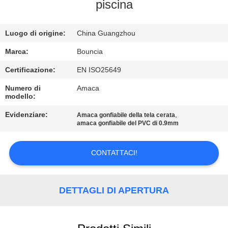
FABBRICA
piscina
CONTROLLO
Luogo di origine:
China Guangzhou
DI
Marca:
Bouncia
QUALITÀ
Certificazione:
EN ISO25649
Numero di
Amaca
modello:
CONTATTICI
Evidenziare:
,
Amaca gonfiabile della tela cerata
amaca gonfiabile del PVC di 0.9mm
RICHIEDA
UNA
CONTATTACI!
CITAZIONE
DETTAGLI DI APERTURA
MAPPA
DEL