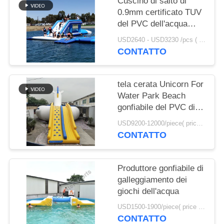
Cuscino di salto di
SITO
0.9mm certificato TUV
del PVC dell'acqua
PRIVACY
gonfiabile UV anti-
USD2640 - USD3230 /pcs ( price just for reference, detailed prices need to be confirmed） MOQ:1PC
della tela cerata da
POLICY
CONTATTO
vendere
tela cerata Unicorn For
Water Park Beach
gonfiabile del PVC di
0.9mm
USD9200-12000/piece( price just for reference, detailed prices need to be confirmed) MOQ:1PC
CONTATTO
Produttore gonfiabile di
galleggiamento dei
giochi dell'acqua
USD1500-1900/piece( price just for reference, detailed prices need to be confirmed) MOQ:1PC
CONTATTO