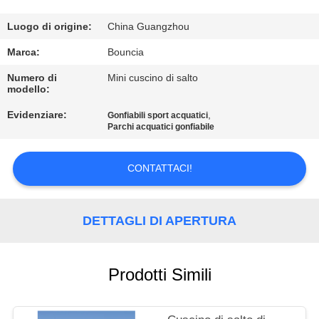
FABBRICA
Luogo di origine:
China Guangzhou
CONTROLLO
Marca:
Bouncia
DI
Numero di
Mini cuscino di salto
modello:
QUALITÀ
Evidenziare:
,
Gonfiabili sport acquatici
Parchi acquatici gonfiabile
CONTATTICI
CONTATTACI!
RICHIEDA
UNA
DETTAGLI DI APERTURA
CITAZIONE
Prodotti Simili
MAPPA
DEL