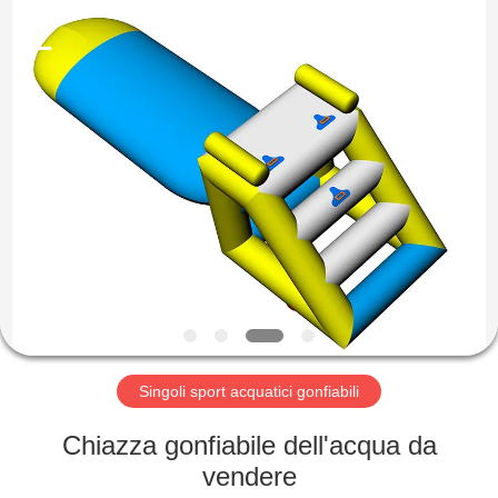
2026
Guangzhou
Bouncia
Inflatables
Factory.
All
Rights
Reserved.
CASA
PRODOTTI
VIDEO
CIRCA
NOI
Singoli sport acquatici gonfiabili
GIRO
Chiazza gonfiabile dell'acqua da
DELLA
vendere