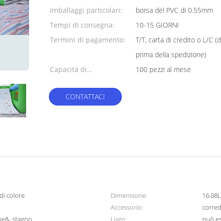
minimo:
Imballaggi particolari:
borsa del PVC di 0.55mm
Tempi di consegna:
10-15 GIORNI
Termini di pagamento:
T/T, carta di credito o L/C (
prima della spedizione)
Capacità di
100 pezzi al mese
alimentazione:
CONTATTACI
di colore
Dimensione:
16.08
Accessorio:
corred
ake&, stagno
Logo:
può e