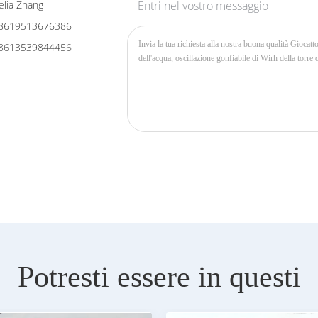
lia Zhang
Entri nel vostro messaggio
8619513676386
8613539844456
Potresti essere in questi