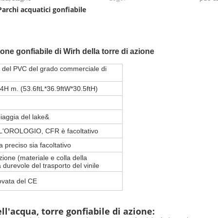
Parchi acquatici gonfiabile
ione gonfiabile di Wirh della torre di azione
e del PVC del grado commerciale di
H m. (53.6ftL*36.9ftW*30.5ftH)
piaggia del lake&
'OROLOGIO, CFR è facoltativo
a preciso sia facoltativo
zione (materiale e colla della
 durevole del trasporto del vinile
ovata del CE
ell'acqua, torre gonfiabile di azione: