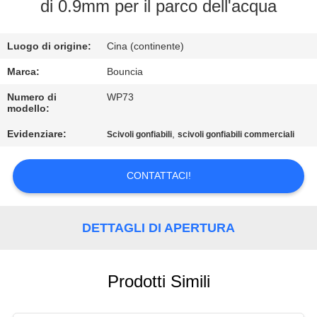
FABBRICA
di 0.9mm per il parco dell'acqua
CONTROLLO
Luogo di origine:
Cina (continente)
DI
Marca:
Bouncia
QUALITÀ
Numero di
WP73
modello:
Evidenziare:
,
Scivoli gonfiabili
scivoli gonfiabili commerciali
CONTATTICI
CONTATTACI!
RICHIEDA
UNA
DETTAGLI DI APERTURA
CITAZIONE
MAPPA
Prodotti Simili
DEL