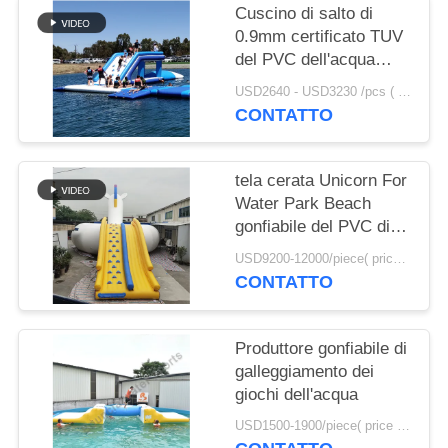
SITO
Cuscino di salto di
0.9mm certificato TUV
del PVC dell'acqua
PRIVACY
gonfiabile UV anti-
USD2640 - USD3230 /pcs ( price just for reference, detailed prices need to be confirmed） MOQ:1PC
POLICY
della tela cerata da
CONTATTO
vendere
tela cerata Unicorn For
Water Park Beach
gonfiabile del PVC di
0.9mm
USD9200-12000/piece( price just for reference, detailed prices need to be confirmed) MOQ:1PC
CONTATTO
Produttore gonfiabile di
galleggiamento dei
giochi dell'acqua
USD1500-1900/piece( price just for reference, detailed prices need to be confirmed) MOQ:1PC