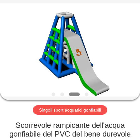
2026
Guangzhou
Bouncia
Inflatables
Factory.
All
Rights
Reserved.
CASA
PRODOTTI
VIDEO
CIRCA
NOI
Singoli sport acquatici gonfiabili
GIRO
Scorrevole rampicante dell'acqua
DELLA
gonfiabile del PVC del bene durevole