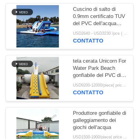
SITO
Cuscino di salto di
0.9mm certificato TUV
PRIVACY
del PVC dell'acqua
gonfiabile UV anti-
POLICY
USD2640 - USD3230 /pcs ( price just for reference, detailed prices need to be confirmed） MOQ:1PC
della tela cerata da
CONTATTO
vendere
tela cerata Unicorn For
Water Park Beach
gonfiabile del PVC di
0.9mm
USD9200-12000/piece( price just for reference, detailed prices need to be confirmed) MOQ:1PC
CONTATTO
Produttore gonfiabile di
galleggiamento dei
giochi dell'acqua
USD1500-1900/piece( price just for reference, detailed prices need to be confirmed) MOQ:1PC