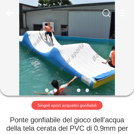
2026
Guangzhou
Bouncia
Inflatables
Factory.
All
Rights
Reserved.
CASA
PRODOTTI
VIDEO
CIRCA
NOI
Singoli sport acquatici gonfiabili
GIRO
Ponte gonfiabile del gioco dell'acqua
DELLA
della tela cerata del PVC di 0.9mm per