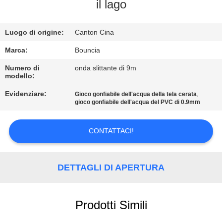
FABBRICA
il lago
CONTROLLO
Luogo di origine:
Canton Cina
DI
Marca:
Bouncia
QUALITÀ
Numero di
onda slittante di 9m
modello:
Evidenziare:
,
Gioco gonfiabile dell'acqua della tela cerata
CONTATTICI
gioco gonfiabile dell'acqua del PVC di 0.9mm
RICHIEDA
CONTATTACI!
UNA
CITAZIONE
DETTAGLI DI APERTURA
MAPPA
Prodotti Simili
DEL